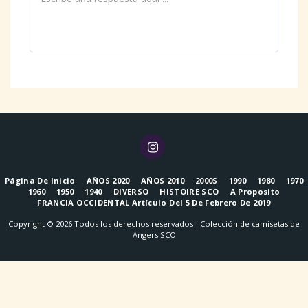
Página De Inicio
AÑOS 2020
AÑOS 2010
2000S
1990
1980
1970
1960
1950
1940
DIVERSO
HISTOIRE SCO
A Proposito
FRANCIA OCCIDENTAL Artículo Del 5 De Febrero De 2019
Copyright © 2026 Todos los derechos reservados -
Colección de camisetas de
Angers SCO