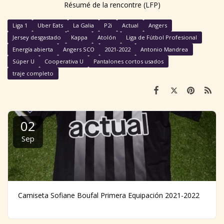
Résumé de la rencontre (LFP)
Liga 1
Uber Eats
La Galia
P2i
Actual
Angers
Jersey desgastado
Kappa
Atolón
Liga de Fútbol Profesional
Energía abierta
Angers SCO
2021-2022
Antonio Mandrea
Súper U
Cooperativa U
Pantalones cortos usados
traje completo
02
Sep
Camiseta Sofiane Boufal Primera Equipación 2021-2022