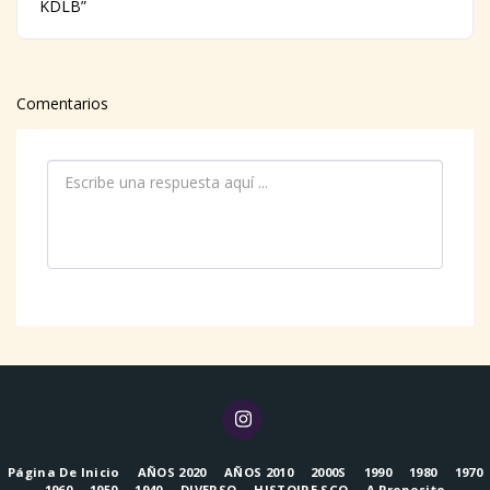
KDLB”
Comentarios
Página De Inicio
AÑOS 2020
AÑOS 2010
2000S
1990
1980
1970
1960
1950
1940
DIVERSO
HISTOIRE SCO
A Proposito