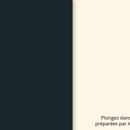
Collection
Maillots Angers
SCO
ACCUEIL
ANNEES 2020
ANNEES 2010
ANNEES 2000
ANNEES 1990
ANNEES 1980
Plongez dans
préparées par l
ANNEES 1970