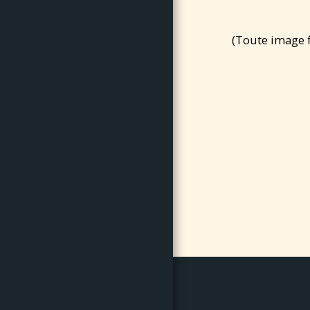
ANNEES 1960
ANNEES 1950
(Toute image fi
ANNEES 1940
DIVERS
HISTOIRE SCO
À PROPOS
ARTICLE OUEST FRANCE
DU 5 FÉVRIER 2019