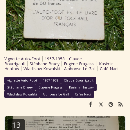
Vignette Auto-Foot
1957-1958
Claude
Bourrigault
Stéphane Bruey
Eugène Fragassi
Kasimir
Hnatow
Wladislaw Kowalski
Alphonse Le Gall
Café Nadi
vignette Auto-Foot
1957-1958
Claude Bourrigault
Stéphane Bruey
Eugène Fragassi
Kasimir Hnatow
Wladislaw Kowalski
Alphonse Le Gall
Cafés Nadi
13