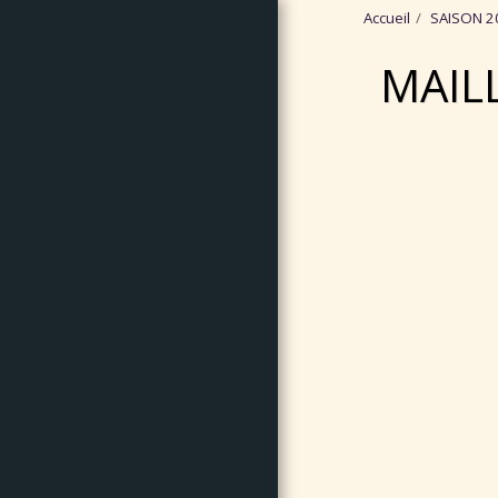
Accueil
SAISON 2
MAIL
Collection
Maillots Angers
SCO
ACCUEIL
ANNEES 2020
ANNEES 2010
ANNEES 2000
ANNEES 1990
ANNEES 1980
ANNEES 1970