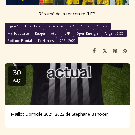
Résumé de la rencontre (LFP)
Ligue 1
Uber Eats
Le Gaulois
P2i
Actual
Angers
Maillot porté
Kappa
Atoll
LFP
Open Energie
Angers SCO
Sofiane Boufal
Fc Nantes
2021-2022
30
Aug
Maillot Domicile 2021-2022 de Stéphane Bahoken