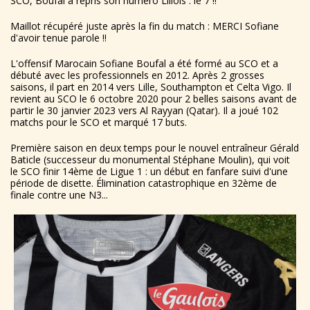
SCO, Boufal a repris son numéro Lillois : le 7 !!
Maillot récupéré juste après la fin du match : MERCI Sofiane
d'avoir tenue parole !!
L'offensif Marocain Sofiane Boufal a été formé au SCO et a
débuté avec les professionnels en 2012. Après 2 grosses
saisons, il part en 2014 vers Lille, Southampton et Celta Vigo. Il
revient au SCO le 6 octobre 2020 pour 2 belles saisons avant de
partir le 30 janvier 2023 vers Al Rayyan (Qatar). Il a joué 102
matchs pour le SCO et marqué 17 buts.
Première saison en deux temps pour le nouvel entraîneur Gérald
Baticle (successeur du monumental Stéphane Moulin), qui voit
le SCO finir 14ème de Ligue 1 : un début en fanfare suivi d'une
période de disette. Élimination catastrophique en 32ème de
finale contre une N3...