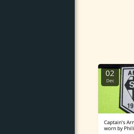
02
Dec
Captain's A
worn by Phil