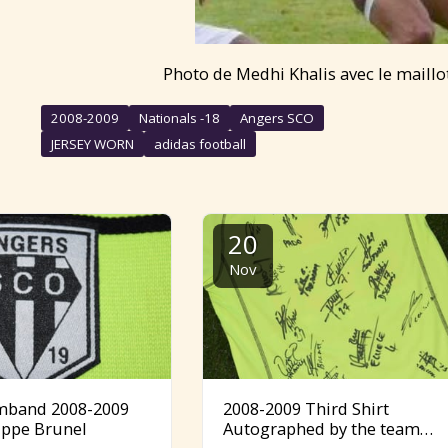
Photo de Medhi Khalis avec le maillo
2008-2009
Nationals -18
Angers SCO
JERSEY WORN
adidas football
20
Nov
rmband 2008-2009
2008-2009 Third Shirt
ippe Brunel
Autographed by the team