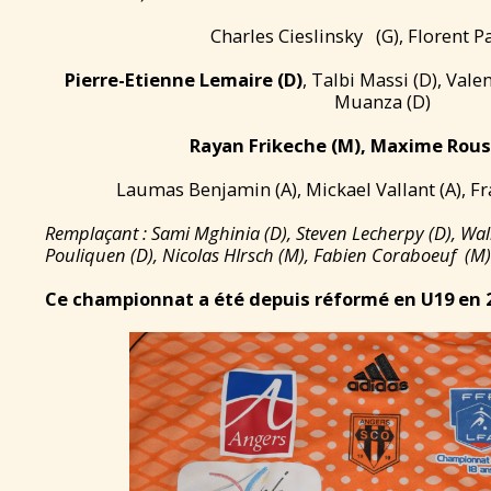
Charles Cieslinsky (G), Florent Pa
Pierre-Etienne Lemaire (D)
, Talbi Massi (D), Val
Muanza (D)
Rayan Frikeche
(M)
,
Maxime Rous
Laumas Benjamin (A), Mickael Vallant (A), Fr
Remplaçant : Sami Mghinia (D)
, Steven Lecherpy (D)
, Wa
Pouliquen (D)
, Nicolas HIrsch (M),
Fabien
Coraboeuf (M)
Ce championnat a été depuis réformé en U19 en 